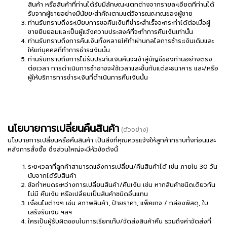
สินค้า หรือสินค้าที่ท่านได้รับมีลักษณะแตกต่างจากรายละเอียดทีท่านได้
รับจากผู้ขายอย่างมีนัยยะสำคัญตามแต่วิจารณญาณของผู้ขาย
ท่านรับทราบถึงระเบียบการขอคืนเงินที่ชำระสำเร็จจะกระทำได้ต่อเมื่อผู้
ขายยินยอมและเป็นผู้แจ้งความประสงค์ที่จะทำการคืนเงินเท่านั้น
ท่านรับทราบถึงการคืนเงินทั้งหลายให้ทำผ่านกลไลการชำระเงินเดิมและ
ให้แก่บุคคลที่ทำการชำระเงินนั้น
ท่านรับทราบถึงการไม่รับประกันเงินคืนจะเข้าสู่บัญชีของท่านอย่างตรง
ต่อเวลา การดำเนินการชำอาจจะใช้เวลาและขึ้นกับแต่ละธนาคาร และ/หรือ
ผู้ให้บริการการชำระเงินที่ดำเนินการคืนเงินนั้น
นโยบายการเปลี่ยนคืนสินค้า
(ตัวอย่าง)
นโยบายการเปลี่ยนหรือคืนสินค้า เป็นสิ่งที่คุณควรแจ้งให้ลูกค้าทราบทั้งก่อนและ
หลังการสั่งซื้อ ซึ่งส่วนใหญ่จะมีหัวข้อดังนี้
ระยะเวลาที่ลูกค้าสามารถแจ้งการเปลี่ยน/คืนสินค้าได้ เช่น ภายใน 30 วัน
นับจากได้รับสินค้า
ข้อกำหนดระหว่างการเปลี่ยนสินค้า/คืนเงิน เช่น หากสินค้าชนิดเดียวกัน
ไม่มี คืนเงิน หรือเปลี่ยนเป็นสินค้าชนิดอื่นแทน
เงื่อนไขต่างๆ เช่น สภาพสินค้า, ป้ายราคา, แพ็คเกจ / กล่องพัสดุ, ใบ
เสร็จรับเงิน ฯลฯ
ใครเป็นผู้รับผิดชอบในการเรียกเก็บ/จัดส่งสินค้าคืน รวมถึงค่าจัดส่งที่