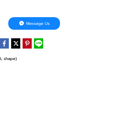
Message Us
(L shape)