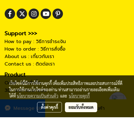
Support >>>
How to pay : วิธีการชำระเงิน
How to order : วิธีการสั่งซื้อ
About us : เกี๋ยวกับเรา
Contact us : ติดต่อเรา
Product
Oder : การสั่งซื้อ
เว็บไซต์นี้มีการใช้งานคุกกี้ เพื่อเพิ่มประสิทธิภาพและประสบการณ์ที่ดี
3D : บริการออกแบบ
ในการใช้งานเว็บไซต์ของท่าน ท่านสามารถอ่านรายละเอียดเพิ่มเติม
ได้ที่
นโยบายความเป็นส่วนตัว
และ
นโยบายคุกกี้
ตั้งค่าคุกกี้
ยอมรับทั้งหมด
Message Us
สั่งซื้อสินค้า
© Copyright 2106 mr-counter.com All right reserved.
ผู้เข้าชมวันนี้
1
Powered by
MakeWebEasy.com