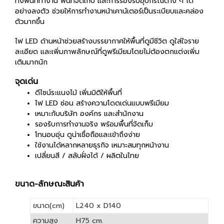
ทั้งพื้นที่ทำงาน พื้นที่จัดเก็บ และการรองรับอุปกรณ์ต่าง ๆ ได้
อย่างลงตัว ช่วยให้การทำงานหน้าเคาน์เตอร์เป็นระเบียบและคล่อง
ตัวมากขึ้น
ไฟ LED ด้านหน้าช่วยสร้างบรรยากาศให้พื้นที่ดูมีชีวิต ดูใส่ใจราย
ละเอียด และเพิ่มภาพลักษณ์ที่ดูพรีเมียมโดยไม่ต้องตกแต่งเพิ่ม
เติมมากนัก
จุดเด่น
ดีไซน์ระแนงไม้ เพิ่มมิติให้พื้นที่
ไฟ LED ซ่อน สร้างความโดดเด่นแบบพรีเมียม
เหมาะกับบริษัท องค์กร และสำนักงาน
รองรับการทำงานจริง พร้อมพื้นที่จัดเก็บ
โทนอบอุ่น ดูน่าเชื่อถือและเข้าถึงง่าย
ใช้งานได้หลากหลายธุรกิจ เหมาะสมทุกหน้างาน
เปลี่ยนสี / สลับฝั่งได้ / ผลิตในไทย
ขนาด-ลักษณะสินค้า
ขนาด(cm)
L240 x D140
ความสูง
H75 cm.